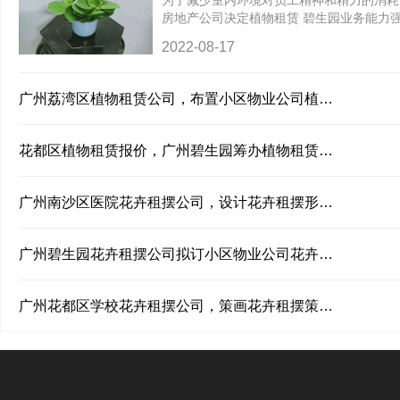
为了减少室内环境对员工精神和精力的消耗
房地产公司决定植物租赁 碧生园业务能力
租赁方案与优质的售后服务，并且能够一周
2022-08-17
护要求。因而很多房地产公司都会找认真负
定植物租赁办法。
广州荔湾区植物租赁公司，布置小区物业公司植物
租赁方略
花都区植物租赁报价，广州碧生园筹办植物租赁办
法
广州南沙区医院花卉租摆公司，设计花卉租摆形式
找碧生园
广州碧生园花卉租摆公司拟订小区物业公司花卉租
摆形式，降低污染物与噪音！
广州花都区学校花卉租摆公司，策画花卉租摆策略
找碧生园